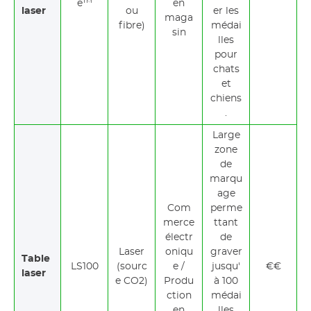
e™
en
laser
ou
er les
maga
fibre)
médai
sin
lles
pour
chats
et
chiens
.
Large
zone
de
marqu
age
Com
perme
merce
ttant
électr
de
Laser
oniqu
graver
Table
LS100
(sourc
e /
jusqu'
€€
laser
e CO2)
Produ
à 100
ction
médai
en
lles