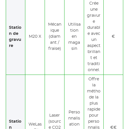
Crée
une
gravur
e
Mécan
Utilisa
Statio
durabl
ique
tion
n de
e avec
M20 X
(diam
en
€
gravu
un
ant /
maga
re
aspect
fraise)
sin
brillan
t et
traditi
onnel.
Offre
la
métho
de la
plus
rapide
Perso
Laser
pour
nnalis
Statio
(sourc
perso
WeLas
ation
n
e CO2
nnalis
€€