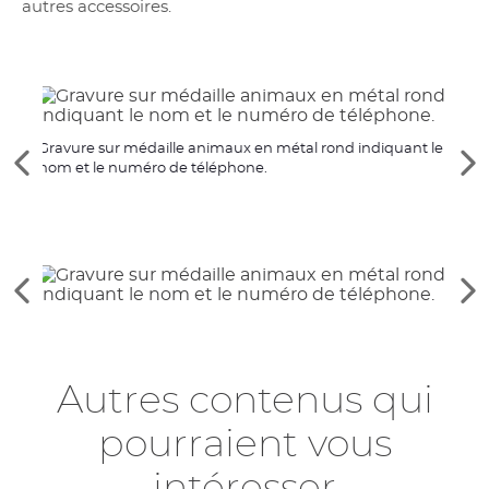
autres accessoires.
Gravure sur médaille animaux en métal rond indiquant le
Voir
Vo
nom et le numéro de téléphone.
Gravu
les
le
l'aid
éléments
él
précédents
su
Voir
Vo
les
le
éléments
él
précédents
su
Autres contenus qui
pourraient vous
intéresser