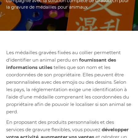
compagnie avec la solution complète de Gravotech pour
la gravure de médailles pour animaux.
Les médailles gravées fixées au collier permettent
d'identifier un animal perdu en
fournissant des
informations utiles
telles que son nom et les
coordonnées de son propriétaire. Elles peuvent être
personnalisées avec des emojis ou des dessins. Selon
les pays, la réglementation exige une identification à
l'aide d'une médaille comprenant les coordonnées du
propriétaire afin de pouvoir le localiser si son animal se
perd.
En proposant des produits personnalisés et des
services de gravure flexibles, vous pouvez
développer
votre activité
,
augmenter vos ventes
et générer un