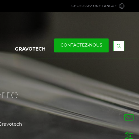
CHOISISSEZ UNE LANGUE
CONTACTEZ-NOUS
GRAVOTECH
Afficher
la
barre
de
recherc
rre
 Gravotech