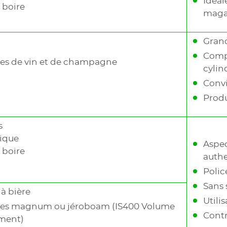
Idéal
 boire
maga
Grand
Compa
les de vin et de champagne
cylin
, cuir, papier), surfaces peintes, métaux et plastiques
Convi
tion
Produ
autres matières organiques et métaux revêtus
s
que, création
ique
Aspec
 boire
auth
Polic
Sans 
à bière
Utili
lles magnum ou jéroboam (IS400 Volume
Contr
ment)