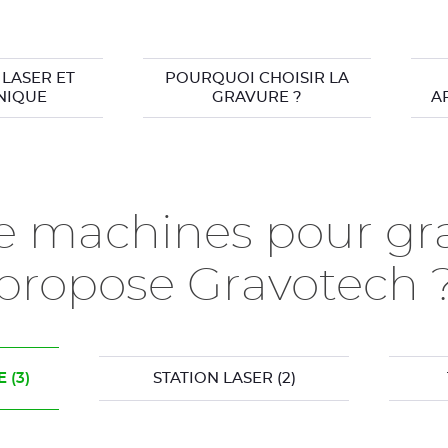
LASER ET
POURQUOI CHOISIR LA
NIQUE
GRAVURE ?
A
e machines pour gra
propose Gravotech 
E
(3)
STATION LASER
(2)