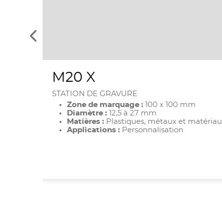
Voir
les
éléments
précédents
M20 X
STATION DE GRAVURE
Zone de marquage :
100 x 100 mm
Diamètre :
12,5 à 27 mm
Matières :
Plastiques, métaux et matériaux
Applications :
Personnalisation