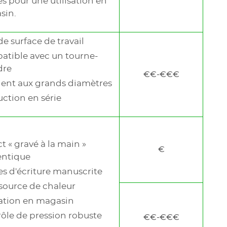
es pour une utilisation en
Voir
sin.
les
élément
suivants
e surface de travail
Voir
Mor
les
tible avec un tourne-
élément
ACCES
suivants
dre
Car
€€-€€€
LS1
Com
ent aux grands diamètres
ction en série
LASER 
Zon
Mat
App
DÉCOUVREZ CE MODÈLE
t « gravé à la main »
€
entique
DÉCOUVREZ CE MODÈLE
es d'écriture manuscrite
source de chaleur
sation en magasin
ôle de pression robuste
€€-€€€