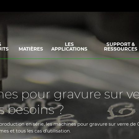
S
LES
SUPPORT &
ITS
MATIÈRES
APPLICATIONS
RESSOURCES
es pour gravure sur ve
s besoins ?
 production en série, les machines pour gravure sur verre de
es et tous les cas d'utilisation.