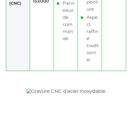
ISx000
peint
Pann
(CNC)
ure
eaux
de
Aspe
com
ct
man
raffin
de
é
tradit
ionn
el