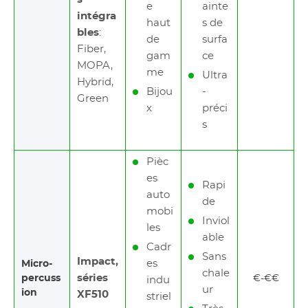
e
ainte
intégra
haut
s de
bles
:
de
surfa
Fiber,
gam
ce
MOPA,
me
Ultra
Hybrid,
Bijou
-
Green
x
préci
s
Pièc
es
Rapi
auto
de
mobi
Inviol
les
able
Cadr
Sans
Impact,
es
Micro-
chale
séries
percuss
€-€€
indu
ur
ion
XF510
striel