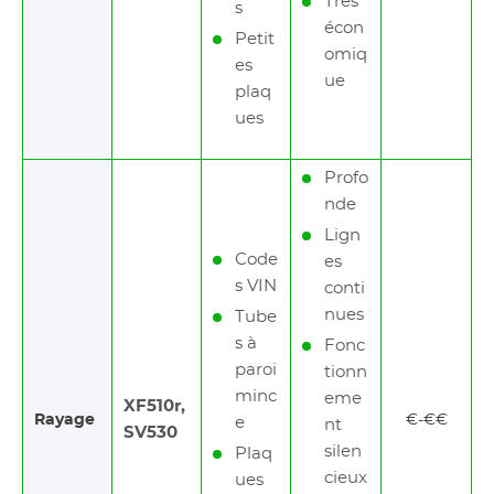
Très
s
écon
Petit
omiq
es
ue
plaq
ues
Profo
nde
Lign
Code
es
s VIN
conti
nues
Tube
s à
Fonc
paroi
tionn
minc
eme
XF510r,
Rayage
€-€€
e
nt
SV530
silen
Plaq
cieux
ues