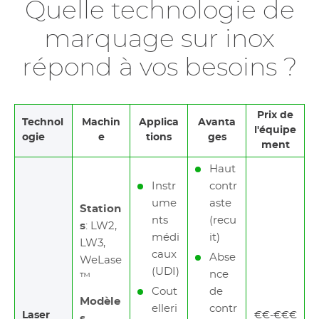
Quelle technologie de
marquage sur inox
répond à vos besoins ?
Prix de
Technol
Machin
Applica
Avanta
l'équipe
ogie
e
tions
ges
ment
Haut
Instr
contr
ume
aste
Station
nts
(recu
s
: LW2,
médi
it)
LW3,
caux
Abse
WeLase
(UDI)
nce
™
Cout
de
Modèle
elleri
contr
Laser
€€-€€€
s