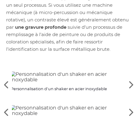
un seul processus. Si vous utilisez une machine
mécanique (à micro-percussion ou mécanique
rotative), un contraste élevé est généralement obtenu
par
une gravure profonde
suivie d'un processus de
remplissage à l'aide de peinture ou de produits de
coloration spécialisés, afin de faire ressortir
l'identification sur la surface métallique brute.
Voir
Vo
Personnalisation d'un shaker en acier inoxydable
Comp
les
le
d'un 
éléments
él
précédents
su
Voir
Vo
les
le
éléments
él
précédents
su