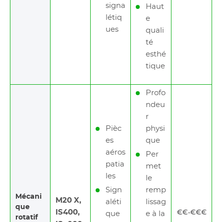
signa
Haut
létiq
e
ues
quali
té
esthé
tique
Profo
ndeu
r
Pièc
physi
es
que
aéros
Per
patia
met
les
le
Sign
remp
Mécani
M20 X,
aléti
lissag
que
IS400,
€€-€€€
que
e à la
rotatif