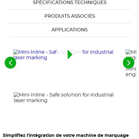
SPÉCIFICATIONS TECHNIQUES
PRODUITS ASSOCIÉS
APPLICATIONS
Voir
Voir
Mini 
les
les
engr
éléments
élé
précédents
suiv
Simplifiez l'intégration de votre machine de marquage