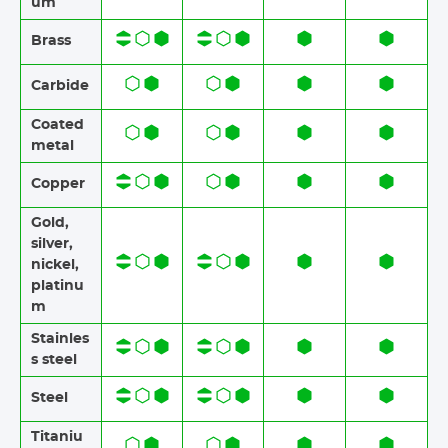
um​​
Brass​​
Carbide
Coated
metal
Copper
Gold,
silver,
nickel,
platinu
m
Stainles
s steel​​
Steel
Titaniu