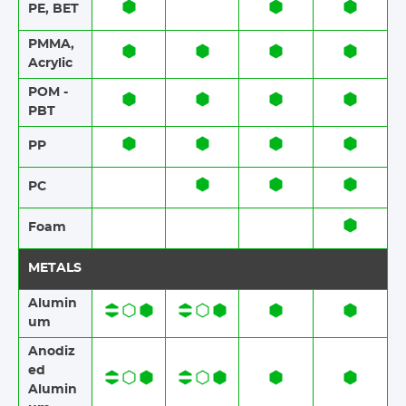
PE, BET
PMMA,
Acrylic
POM -
PBT
PP
PC
Foam​​
METALS
Alumin
um
Anodiz
ed
Alumin