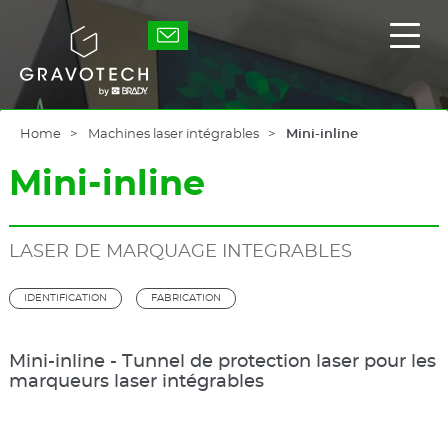
Skip
to
Gravotech
Affic
main
/
content
masq
le
men
princ
Home
Machines laser intégrables
Mini-inline
Mini-inline
LASER DE MARQUAGE INTEGRABLES
IDENTIFICATION
FABRICATION
Mini-inline - Tunnel de protection laser pour les
marqueurs laser intégrables