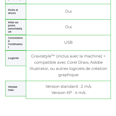
Point &
Oui
shoot
Mise au
point
Oui
automatiq
ue
Connexion
à
USB
l'ordinateu
r
Gravostyle™ (inclus avec la machine) +
Logiciel
compatible avec Corel Draw, Adobe
Illustrator, ou autres logiciels de création
graphique
Version standard : 2 m/s
Vitesse
max.
Version XP : 4 m/s