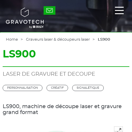
Skip
to
Gravotech
Affic
main
/
content
masq
le
men
princ
Home
Graveurs laser & découpeurs laser
LS900
LS900
LASER DE GRAVURE ET DECOUPE
PERSONNALISATION
CRÉATIF
SIGNALÉTIQUE
LS900, machine de découpe laser et gravure
grand format