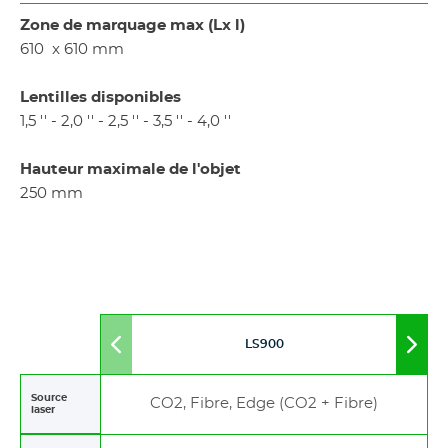
Zone de marquage max (Lx l)
610 x 610 mm
Lentilles disponibles
1,5 '' - 2,0 '' - 2,5 '' - 3,5 '' - 4,0 ''
Hauteur maximale de l'objet
250 mm
LS900
Move
Mov
to
to
left
righ
Source
CO2, Fibre, Edge (CO2 + Fibre)
laser