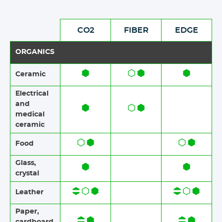
CO2
FIBER
EDGE
ORGANICS
Ceramic​​
Electrical
and
medical
ceramic
Food​​
Glass,
crystal
Leather
Paper​​,
cardboard