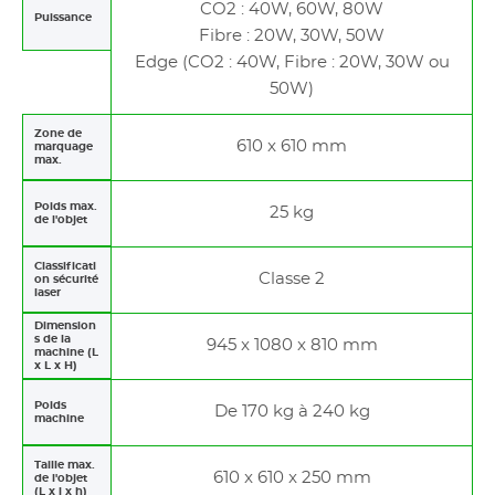
CO2 : 40W, 60W, 80W
Puissance
Fibre : 20W, 30W, 50W
Edge (CO2 : 40W, Fibre : 20W, 30W ou
50W)
Zone de
610 x 610 mm
marquage
max.
Poids max.
25 kg
de l'objet
Classificati
Classe 2
on sécurité
laser
Dimension
s de la
945 x 1080 x 810 mm
machine (L
x L x H)
Poids
De 170 kg à 240 kg
machine
Taille max.
610 x 610 x 250 mm
de l'objet
(L x l x h)