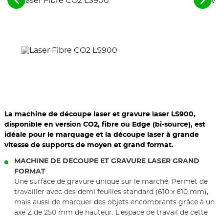
Laser Fibre CO2 LS900
Grave
Voir
Voir
les
les
éléments
élé
précédents
suiv
La machine de découpe laser et gravure laser LS900,
disponible en version CO2, fibre ou Edge (bi-source), est
idéale pour le marquage et la découpe laser à grande
vitesse de supports de moyen et grand format.
MACHINE DE DECOUPE ET GRAVURE LASER GRAND
FORMAT
Une surface de gravure unique sur le marché. Permet de
travailler avec des demi feuilles standard (610 x 610 mm),
mais aussi de marquer des objets encombrants grâce à un
axe Z de 250 mm de hauteur. L'espace de travail de cette