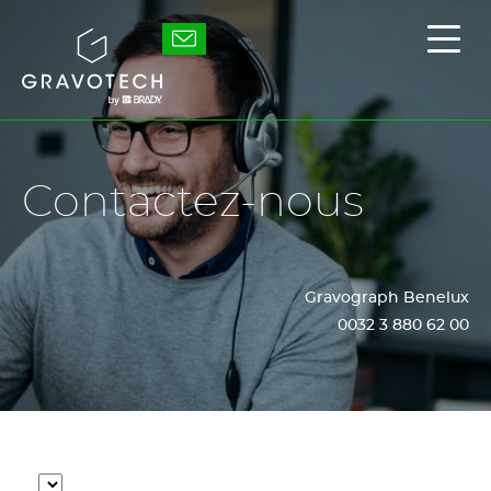
Skip
to
Gravotech
Affic
main
/
content
masq
le
men
princ
Contactez-nous
Gravograph Benelux
0032 3 880 62 00
Localisateur
Chercher