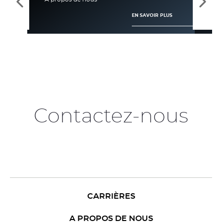
Voir
Voir
les
les
EN SAVOIR PLUS
éléments
élém
précédents
suiv
Contactez-nous
CARRIÈRES
A PROPOS DE NOUS