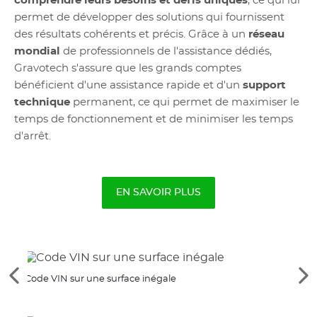
comprendre leurs besoins et défis uniques
, ce qui lui
permet de développer des solutions qui fournissent
des résultats cohérents et précis. Grâce à un
réseau
mondial
de professionnels de l'assistance dédiés,
Gravotech s'assure que les grands comptes
bénéficient d'une assistance rapide et d'un
support
technique
permanent, ce qui permet de maximiser le
temps de fonctionnement et de minimiser les temps
d'arrêt.
EN SAVOIR PLUS
Voir
Vo
Code VIN sur une surface inégale
Marqu
les
le
éléments
él
précédents
su