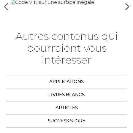
Voir
Vo
les
le
éléments
él
précédents
su
Autres contenus qui
pourraient vous
intéresser
APPLICATIONS
LIVRES BLANCS
ARTICLES
SUCCESS STORY