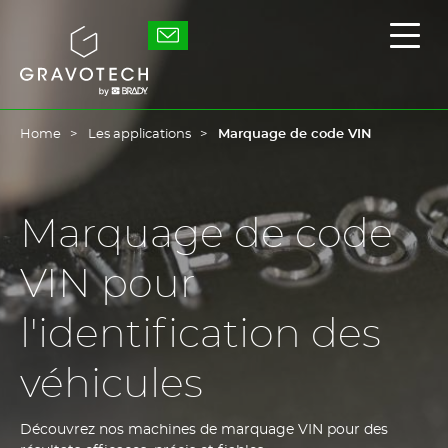
Skip
to
Gravotech
Affic
main
/
content
masq
le
men
princ
Home
Les applications
Marquage de code VIN
Marquage de code
VIN pour
l'identification des
véhicules
Découvrez nos machines de marquage VIN pour des