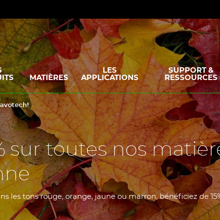
S
LES
SUPPORT &
ITS
MATIÈRES
APPLICATIONS
RESSOURCES
ravotech!
% sur toutes nos matièr
mne
ns les tons rouge, orange, jaune ou marron, bénéficiez de 15