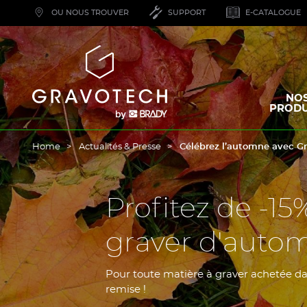
Skip
OU NOUS TROUVER
SUPPORT
E-CATALOGUE
to
main
content
Gravotech
NO
PRODU
Home
Actualités & Presse
Célébrez l’automne avec G
Profitez de -15
graver d'auto
Pour toute matière à graver achetée da
remise !