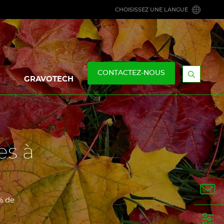
CHOISISSEZ UNE LANGUE
CONTACTEZ-NOUS
GRAVOTECH
Afficher
la
barre
de
recherc
es à
% de