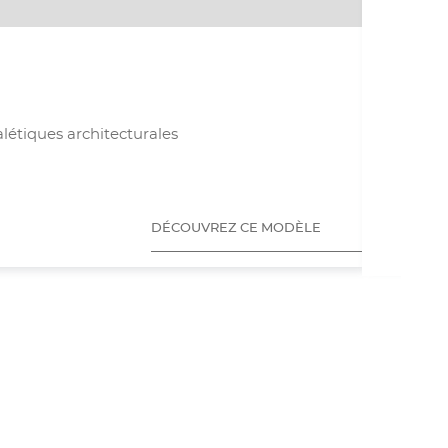
les
élément
suivants
Acry
MATIÈR
Uti
nalétiques architecturales
App
DÉCOUVREZ CE MODÈLE