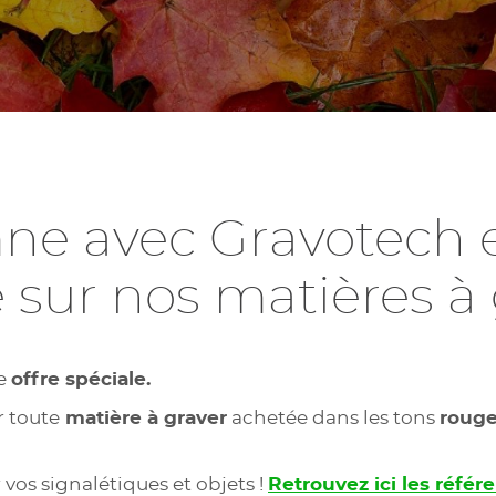
ne avec Gravotech e
 sur nos matières à g
ne
offre spéciale.
r toute
matière à graver
achetée dans les tons
rouge
 vos signalétiques et objets !
Retrouvez ici les réfé