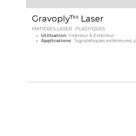
les
éléments
précédents
Gravoply™ Laser
MATIÈRES LASER : PLASTIQUES
Utilisation
: Intérieur & Extérieur
Applications
: Signalétiques extérieures, 