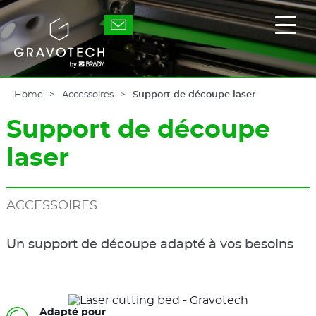
Skip
to
Gravotech
Affic
main
/
content
masq
le
men
princ
Home
Accessoires
Support de découpe laser
Support de découpe
laser
ACCESSOIRES
Un support de découpe adapté à vos besoins
Adapté pour