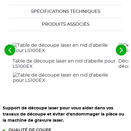
SPÉCIFICATIONS TECHNIQUES
PRODUITS ASSOCIÉS
Voir
Voir
les
les
Table de découpe laser en nid d'abeille pour
Décou
éléments
élé
précédents
suiv
LS100EX
déco
Support de découpe laser pour vous aider dans vos
travaux de découpe et éviter d'endommager la pièce ou
la machine de gravure laser.
QUALITÉ DE COUPE