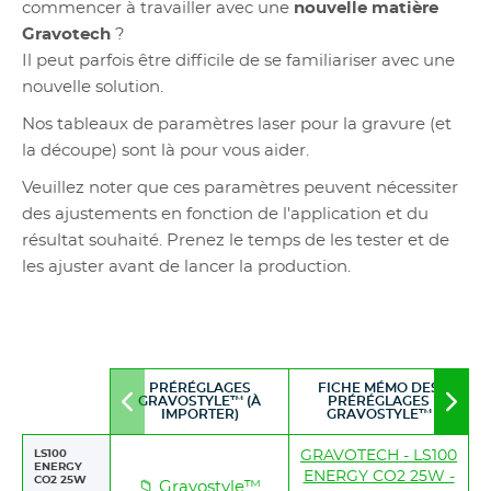
commencer à travailler avec une
nouvelle matière
Gravotech
?
Il peut parfois être difficile de se familiariser avec une
nouvelle solution.
Nos tableaux de paramètres laser pour la gravure (et
la découpe) sont là pour vous aider.
Veuillez noter que ces paramètres peuvent nécessiter
des ajustements en fonction de l'application et du
résultat souhaité. Prenez le temps de les tester et de
les ajuster avant de lancer la production.
PRÉRÉGLAGES
FICHE MÉMO DES
GRAVOSTYLE™ (À
PRÉRÉGLAGES
Move
Mov
IMPORTER)
GRAVOSTYLE™
to
to
left
righ
LS100
GRAVOTECH - LS100
ENERGY
ENERGY CO2 25W -
CO2 25W
📁 Gravostyle™