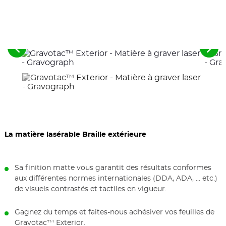
Voir
Voir
les
les
éléments
élé
précédents
suiv
La matière lasérable Braille extérieure
Sa finition matte vous garantit des résultats conformes
aux différentes normes internationales (DDA, ADA, ... etc.)
de visuels contrastés et tactiles en vigueur.
Gagnez du temps et faites-nous adhésiver vos feuilles de
Gravotac™ Exterior.