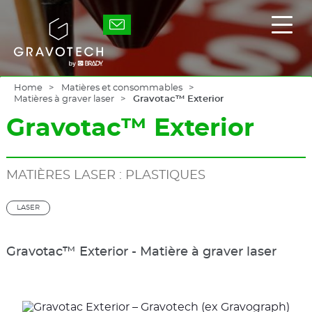
Skip
to
Gravotech
Affic
main
/
content
masq
le
men
princ
Home
Matières et consommables
Matières à graver laser
Gravotac™ Exterior
Gravotac™ Exterior
MATIÈRES LASER : PLASTIQUES
LASER
Gravotac™ Exterior - Matière à graver laser