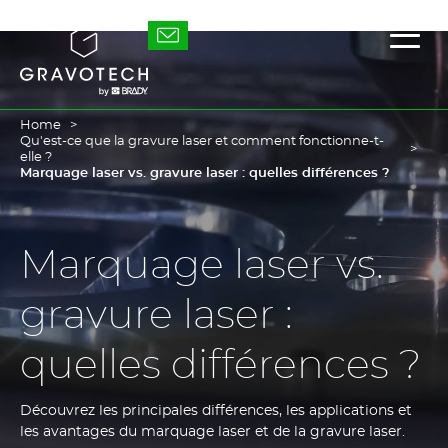
Skip
to
Gravotech
Affic
main
/
content
masq
le
men
princ
Home
Qu'est-ce que la gravure laser et comment fonctionne-t-
elle ?
Marquage laser vs. gravure laser : quelles différences ?
Marquage laser vs.
gravure laser :
quelles différences ?
Découvrez les principales différences, les applications et
les avantages du marquage laser et de la gravure laser.