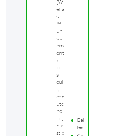
(W
eLa
se
™
uni
qu
em
ent
) :
boi
s,
cui
r,
cao
utc
ho
uc,
Bal
pla
les
stiq