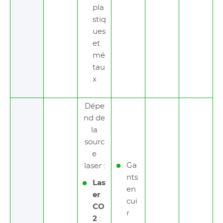
pla
stiq
ues
et
mé
tau
x
Dépe
nd de
la
sourc
e
Ga
laser :
nts
Las
en
er
cui
CO
r
2
: