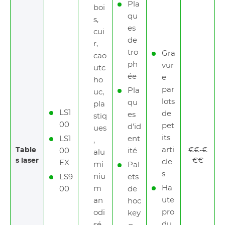
Pla
boi
qu
s,
es
cui
de
r,
tro
Gra
cao
ph
vur
utc
ée
e
ho
par
Pla
uc,
lots
qu
pla
LS1
de
es
stiq
00
pet
d'id
ues
its
LS1
ent
,
arti
Table
€€-€
00
ité
alu
s laser
€€
cle
EX
mi
Pal
s
niu
LS9
ets
Ha
m
00
de
ute
an
hoc
pro
odi
key
du
sé