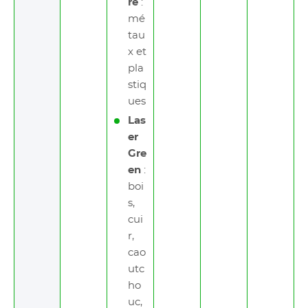
re
:
mé
tau
x et
pla
stiq
ues
Las
er
Gre
en
:
boi
s,
cui
r,
cao
utc
ho
uc,