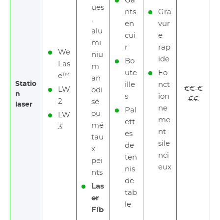
Ga
ues
nts
Gra
,
en
vur
alu
cui
e
mi
r
rap
We
niu
ide
Bo
Las
m
ute
Fo
e™
an
Statio
ille
nct
€€-€
LW
odi
n
s
ion
€€
2
sé
laser
ne
Pal
ou
LW
me
ett
mé
3
nt
es
tau
sile
de
x
nci
ten
pei
eux
nis
nts
de
Las
tab
er
le
Fib