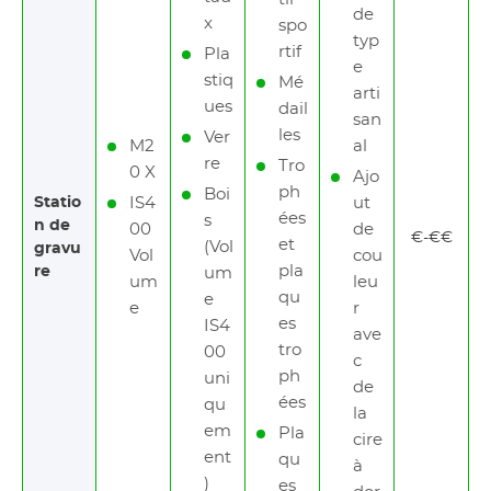
de
x
spo
typ
rtif
Pla
e
stiq
Mé
arti
ues
dail
san
les
Ver
M2
al
re
Tro
0 X
Ajo
ph
Boi
Statio
IS4
ut
ées
s
n de
00
de
€-€€
et
(Vol
gravu
Vol
cou
pla
re
um
um
leu
qu
e
e
r
es
IS4
ave
tro
00
c
ph
uni
de
ées
qu
la
em
Pla
cire
ent
qu
à
)
es