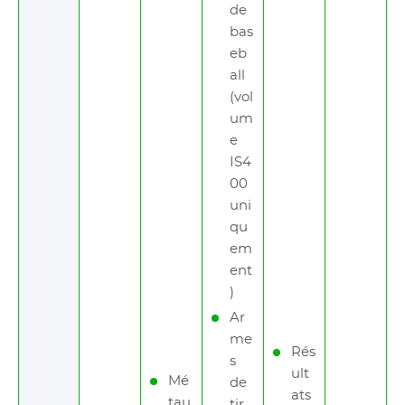
de
bas
eb
all
(vol
um
e
IS4
00
uni
qu
em
ent
)
Ar
me
Rés
s
ult
Mé
de
ats
tau
tir