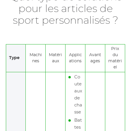
pour les articles de
sport personnalisés ?
Prix
Machi
Matéri
Applic
Avant
du
Type
nes
aux
ations
ages
matéri
el
Co
ute
aux
de
cha
sse
Bat
tes