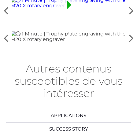
Engr
Voir
Vo
les
le
éléments
él
précédents
su
Voir
Vo
les
le
éléments
él
précédents
su
Autres contenus
susceptibles de vous
intéresser
APPLICATIONS
SUCCESS STORY