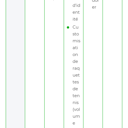
dor
d'id
er
ent
ité
Cu
sto
mis
ati
on
de
raq
uet
tes
de
ten
nis
(vol
um
e