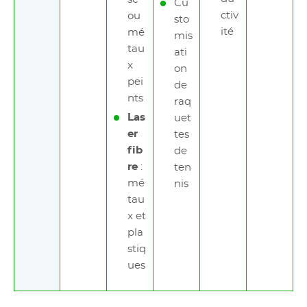
Cu
ctiv
ou
sto
ité
mé
mis
tau
ati
x
on
pei
de
nts
raq
Las
uet
er
tes
fib
de
re
:
ten
mé
nis
tau
x et
pla
stiq
ues